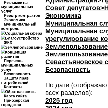
Администрация>П
Регламенты
Совет депутатов>
муниципальных
услуг
Экономика
Реестр контрактов
Экономика
Муниципальная сл
Муниципальный
контроль
Муниципальная сл
Социальная сфера
урегулирование к
Благоустройство
ЖКХ
Землепользовани
Землепользование
Концепция
Землепользование
развития
Севастьяновское 
Перечень
муниципальных
Безопасность
услуг
Безопасность
Защита прав
потребителей
По дате (отображаю
Контакты
всех разделов):
Обратная связь
Карта сайта
2025 год
Приозерская
городская