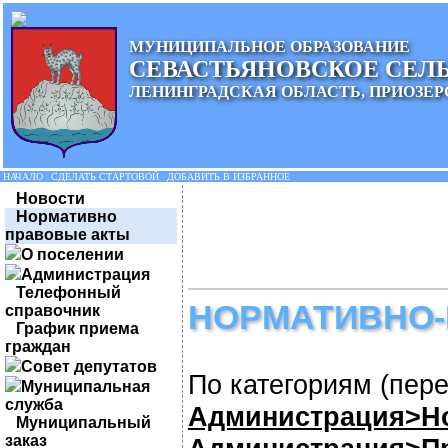
МУНИЦИПАЛЬНОЕ ОБРАЗОВАНИЕ
СЕВАСТЬЯНОВСКОЕ СЕЛ
ЛЕНИНГРАДСКАЯ ОБЛАСТЬ, ПРИОЗЕР
НАЧАЛО
|
СДЕЛАТЬ СТАРТОВОЙ
|
ДОБАВИТЬ В ИЗБРАННОЕ
Новости
Нормативно
правовые акты
О поселении
Администрация
Телефонный
НОРМАТИВНО-
справочник
График приема
граждан
Совет депутатов
По категориям (пере
Муниципальная
служба
Администрация>Н
Муниципальный
заказ