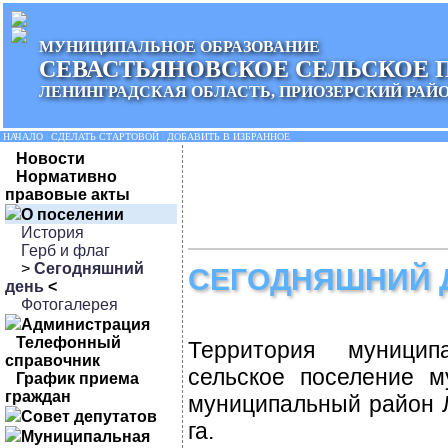
МУНИЦИПАЛЬНОЕ ОБРАЗОВАНИЕ
СЕВАСТЬЯНОВСКОЕ СЕЛЬСКОЕ 
ЛЕНИНГРАДСКАЯ ОБЛАСТЬ, ПРИОЗЕРСКИЙ РАЙ
НАЧАЛО
|
СДЕЛАТЬ СТАРТОВОЙ
|
ДОБАВИТЬ В ИЗБРАННОЕ
Новости
Нормативно
правовые акты
О поселении
История
Герб и флаг
>
Сегодняшний
СЕГОДНЯШНИЙ 
день
<
Фотогалерея
Администрация
Телефонный
Территория муницип
справочник
сельское поселение м
График приема
граждан
муниципальный район Л
Совет депутатов
га.
Муниципальная