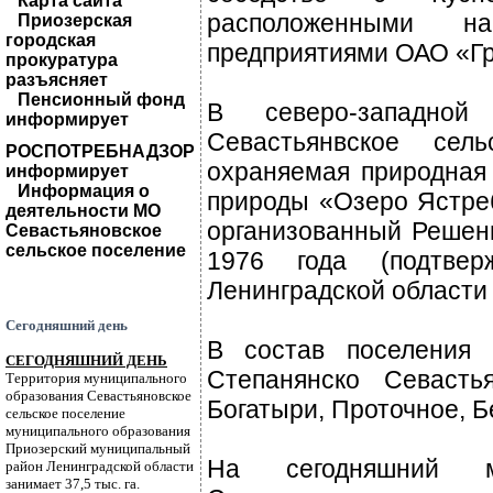
Карта сайта
расположенными н
Приозерская
городская
предприятиями ОАО «Гр
прокуратура
разъясняет
Пенсионный фонд
В северо-западной
информирует
Севастьянвское сел
РОСПОТРЕБНАДЗОР
охраняемая природная
информирует
Информация о
природы «Озеро Ястреб
деятельности МО
организованный Решен
Севастьяновское
сельское поселение
1976 года (подтвер
Ленинградской области 
Сегодняшний день
В состав поселения 
СЕГОДНЯШНИЙ ДЕНЬ
Степанянско Севасть
Территория муниципального
образования Севастьяновское
Богатыри, Проточное, Б
сельское поселение
муниципального образования
Приозерский муниципальный
На сегодняшний м
район Ленинградской области
занимает 37,5 тыс. га.