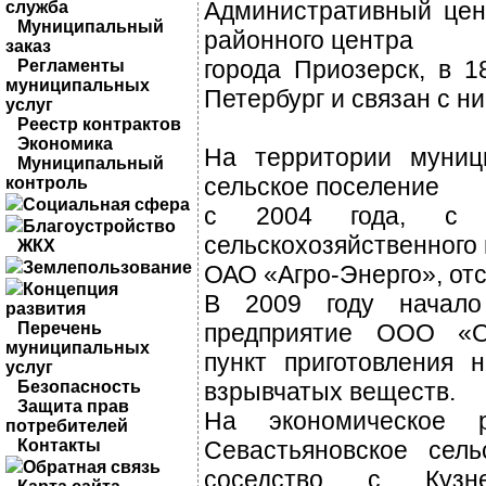
Административный цен
служба
Муниципальный
районного центра
заказ
города Приозерск, в 1
Регламенты
муниципальных
Петербург и связан с 
услуг
Реестр контрактов
Экономика
На территории муници
Муниципальный
сельское поселение
контроль
Социальная сфера
с 2004 года, с м
Благоустройство
сельскохозяйственного
ЖКХ
Землепользование
ОАО «Агро-Энерго», отс
Концепция
В 2009 году начало
развития
Перечень
предприятие ООО «Ор
муниципальных
пункт приготовления 
услуг
Безопасность
взрывчатых веществ.
Защита прав
На экономическое р
потребителей
Контакты
Севастьяновское сель
Обратная связь
соседство с Кузн