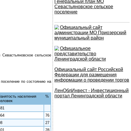
Генеральный план МО
Севастьяновское сельское
поселение
Официальный сайт
администрации МО Приозерский
муниципальный район
Официальное
представительство
 Севастьяновское сельское
Ленинградской области
Официальный сайт Российской
Федерации для размещения
информации о проведении торгов
 поселение по состоянию на
ЛенОблИнвест - Инвестиционный
портал Ленинградской области
Занятость населения
%
человек
481
364
76
98
27
101
28