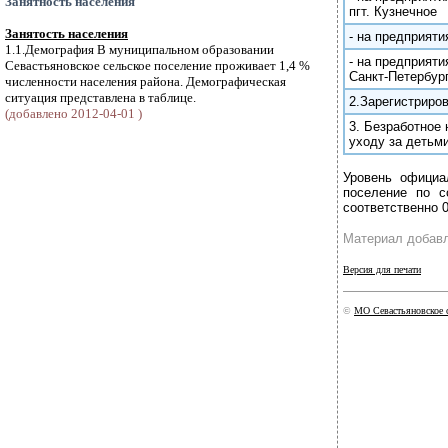
Занятность населения
пгт. Кузнечное
Занятость населения
- на предприяти
1.1.Демография В муниципальном образовании
- на предприят
Севастьяновское сельское поселение проживает 1,4 %
Санкт-Петербур
численности населения района. Демографическая
ситуация представлена в таблице.
2.Зарегистриро
(добавлено 2012-04-01 )
3. Безработное 
уходу за детьми
Уровень официа
поселение по с
соответственно 
Материал добавл
Версия для печати
©
МО Севастьяновское 