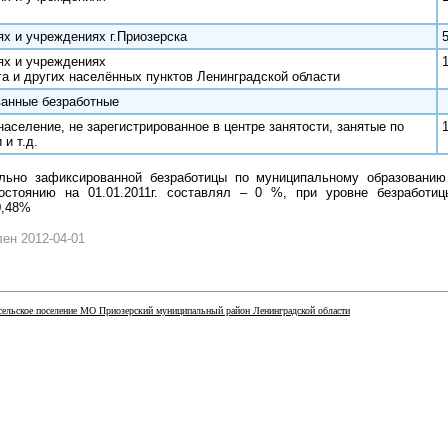
ях и учреждениях г.Приозерска
иях и учреждениях
га и других населённых пунктов Ленинградской области
ванные безработные
население, не зарегистрированное в центре занятости, занятые по
 и т.д.
льно зафиксированной безработицы по муниципальному образованию
остоянию на 01.01.2011г. составлял – 0 %, при уровне безработи
0,48%
ен 2012-04-01
сельское поселение МО Приозерский муниципальный район Ленинградской области