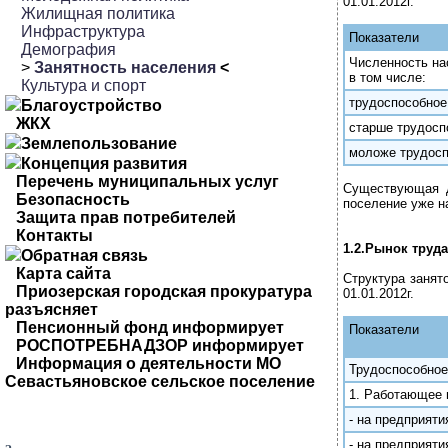
01.01.2012г.
Жилищная политика
Инфраструктура
Показатели
Демография
Численность на
>
Занятность населения
<
в том числе:
Культура и спорт
трудоспособное
Благоустройство
ЖКХ
старше трудосп
Землепользование
моложе трудосп
Концепция развития
Перечень муниципальных услуг
Существующая д
Безопасность
поселение уже н
Защита прав потребителей
Контакты
1.2.Рынок труда
Обратная связь
Карта сайта
Структура занят
Приозерская городская прокуратура
01.01.2012г.
разъясняет
Пенсионный фонд информирует
Показатели
РОСПОТРЕБНАДЗОР информирует
Информация о деятельности МО
Трудоспособное
Севастьяновское сельское поселение
1. Работающее 
- на предприяти
- на предприят