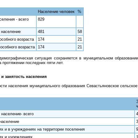
Население человек
%
селения - всего
829
 население
481
58
особного возраста
174
21
особного возраста
174
21
емографическая ситуация сохраняется в муниципальном образовании
а протяжении последних пяти лет.
 и занятость населения
ости населения муниципального образования Севастьяновское сельское
 население- всего
население
ях и в учреждениях на территории поселения
иях и учреждениях