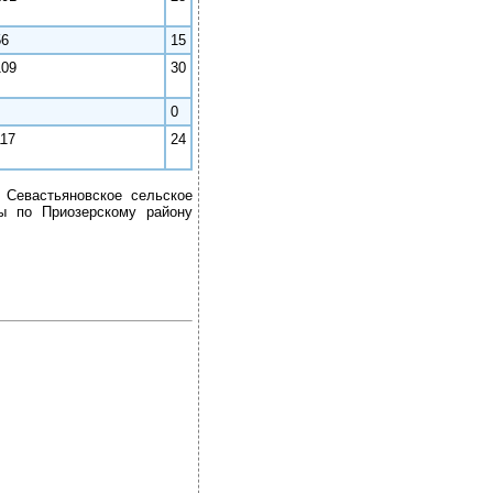
56
15
109
30
0
117
24
 Севастьяновское сельское
цы по Приозерскому району