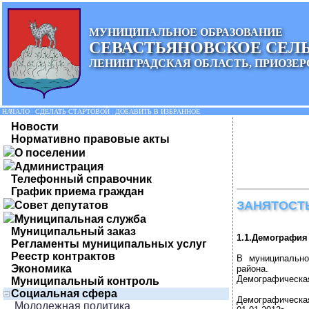
МУНИЦИПАЛЬНОЕ ОБРАЗОВАНИЕ
СЕВАСТЬЯНОВСКОЕ СЕЛ
ЛЕНИНГРАДСКАЯ ОБЛАСТЬ, ПРИОЗЕР
НАЧАЛО
|
СДЕЛАТЬ СТАРТОВОЙ
|
ДОБАВИТЬ В ИЗБРАННОЕ
Новости
Нормативно правовые акты
О поселении
Администрация
Телефонный справочник
График приема граждан
ЗАНЯТОСТ
Совет депутатов
Муниципальная служба
Муниципальный заказ
1.1.Демография
Регламенты муниципальных услуг
Реестр контрактов
В муниципально
Экономика
района.
Демографическая
Муниципальный контроль
Социальная сфера
Демографическая
Молодежная политика