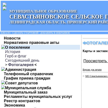
МУНИЦИПАЛЬНОЕ ОБРАЗОВАНИЕ
СЕВАСТЬЯНОВСКОЕ СЕЛЬСКОЕ 
ЛЕНИНГРАДСКАЯ ОБЛАСТЬ, ПРИОЗЕРСКИЙ РАЙ
НАЧАЛО
|
СДЕЛАТЬ СТАРТОВОЙ
|
ДОБАВИТЬ В ИЗБРАННОЕ
Новости
Нормативно правовые акты
ФОТОГАЛЕ
О поселении
Карты и заставк
История
Герб и флаг
Сегодняшний день
Просмотреть 
>
Фотогалерея
<
Администрация
Версия для печати
Телефонный справочник
©
МО Севастьяновское 
График приема граждан
Совет депутатов
Муниципальная служба
Муниципальный заказ
Регламенты муниципальных услуг
Реестр контрактов
Экономика