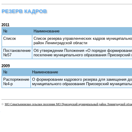
РЕЗЕРВ КАДРОВ
2011
№
Наименование
Список
Список резерва управленческих кадров муниципально
район Ленинградской области
Постановление
Об утверждении Положения «О порядке формирования
№57
поселение муниципального образования Приозерский
2009
№
Наименование
Распоряжение
О формировании кадрового резерва для замещения до
№4-р
муниципального образования Приозерский муниципаль
©
МО Севастьяновское сельское поселение МО Приозерский муниципальный район Ленинградской обла